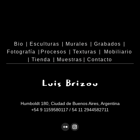
Bio
|
Esculturas
|
Murales
|
Grabados
|
Fotografía
|
Procesos
|
Texturas
|
Mobiliario
|
Tienda
|
Muestras
|
Contacto
Humboldt 180, Ciudad de Buenos Aires, Argentina
+54 9 1159580117 / 54 11 2944582711
Encuéntranos en:
Flickr
Instagram
page
page